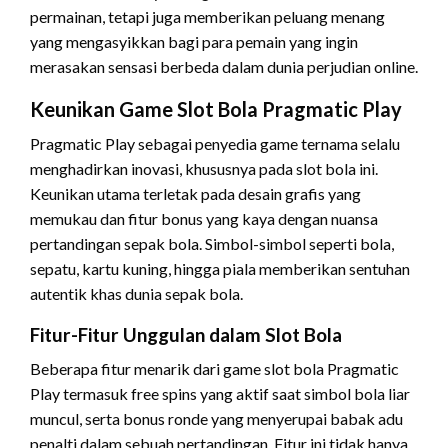
permainan, tetapi juga memberikan peluang menang
yang mengasyikkan bagi para pemain yang ingin
merasakan sensasi berbeda dalam dunia perjudian online.
Keunikan Game Slot Bola Pragmatic Play
Pragmatic Play sebagai penyedia game ternama selalu
menghadirkan inovasi, khususnya pada slot bola ini.
Keunikan utama terletak pada desain grafis yang
memukau dan fitur bonus yang kaya dengan nuansa
pertandingan sepak bola. Simbol-simbol seperti bola,
sepatu, kartu kuning, hingga piala memberikan sentuhan
autentik khas dunia sepak bola.
Fitur-Fitur Unggulan dalam Slot Bola
Beberapa fitur menarik dari game slot bola Pragmatic
Play termasuk free spins yang aktif saat simbol bola liar
muncul, serta bonus ronde yang menyerupai babak adu
penalti dalam sebuah pertandingan. Fitur ini tidak hanya