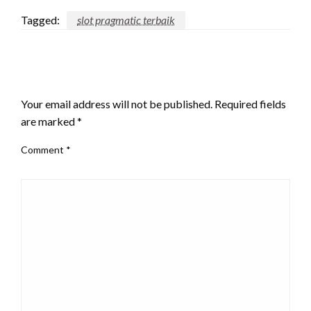
Tagged:
slot pragmatic terbaik
LEAVE A RESPONSE
Your email address will not be published.
Required fields
are marked
*
Comment
*