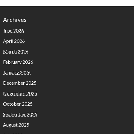
Archives
June 2026
April 2026
March 2026
February 2026
January 2026
December 2025
November 2025
October 2025
September 2025
August 2025