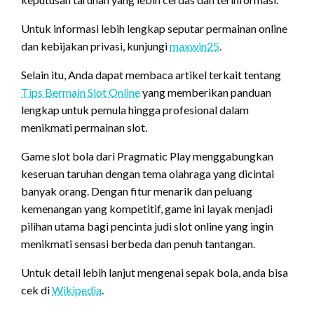
Untuk informasi lebih lengkap seputar permainan online
dan kebijakan privasi, kunjungi
maxwin25
.
Selain itu, Anda dapat membaca artikel terkait tentang
Tips Bermain Slot Online
yang memberikan panduan
lengkap untuk pemula hingga profesional dalam
menikmati permainan slot.
Game slot bola dari Pragmatic Play menggabungkan
keseruan taruhan dengan tema olahraga yang dicintai
banyak orang. Dengan fitur menarik dan peluang
kemenangan yang kompetitif, game ini layak menjadi
pilihan utama bagi pencinta judi slot online yang ingin
menikmati sensasi berbeda dan penuh tantangan.
Untuk detail lebih lanjut mengenai sepak bola, anda bisa
cek di
Wikipedia
.