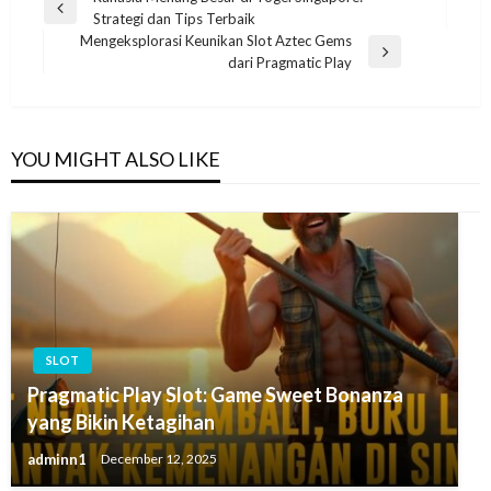
Previous
Strategi dan Tips Terbaik
navigation
Post
Mengeksplorasi Keunikan Slot Aztec Gems
Next
dari Pragmatic Play
Post
YOU MIGHT ALSO LIKE
SLOT
Pragmatic Play Slot: Game Sweet Bonanza
yang Bikin Ketagihan
adminn1
December 12, 2025