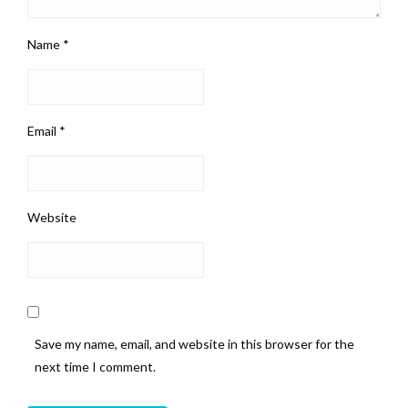
Name
*
Email
*
Website
Save my name, email, and website in this browser for the
next time I comment.