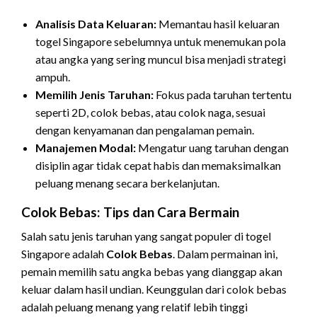
Analisis Data Keluaran:
Memantau hasil keluaran
togel Singapore sebelumnya untuk menemukan pola
atau angka yang sering muncul bisa menjadi strategi
ampuh.
Memilih Jenis Taruhan:
Fokus pada taruhan tertentu
seperti 2D, colok bebas, atau colok naga, sesuai
dengan kenyamanan dan pengalaman pemain.
Manajemen Modal:
Mengatur uang taruhan dengan
disiplin agar tidak cepat habis dan memaksimalkan
peluang menang secara berkelanjutan.
Colok Bebas: Tips dan Cara Bermain
Salah satu jenis taruhan yang sangat populer di togel
Singapore adalah
Colok Bebas
. Dalam permainan ini,
pemain memilih satu angka bebas yang dianggap akan
keluar dalam hasil undian. Keunggulan dari colok bebas
adalah peluang menang yang relatif lebih tinggi