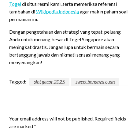
Togel
di situs resmi kami, serta memeriksa referensi
tambahan di
Wikipedia Indonesia
agar makin paham soal
permainan ini.
Dengan pengetahuan dan strategi yang tepat, peluang
Anda untuk menang besar di Togel Singapore akan
meningkat drastis. Jangan lupa untuk bermain secara
bertanggung jawab dan nikmati sensasi menang yang
menyenangkan!
Tagged:
slot gacor 2025
sweet bonanza cuan
LEAVE A RESPONSE
Your email address will not be published.
Required fields
are marked
*