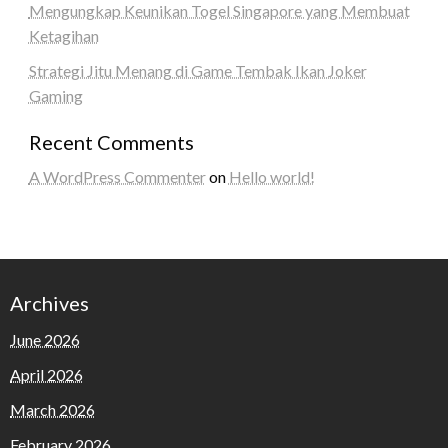
Mengungkap Keunikan Togel Singapore yang Membuat
Ketagihan
Strategi Jitu Menang di Game Tembak Ikan Joker
Gaming
Recent Comments
A WordPress Commenter
on
Hello world!
Archives
June 2026
April 2026
March 2026
February 2026