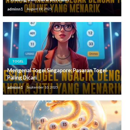
adminn1
August 19, 2025
TOGEL
Mengenal Togel Singapore: Pasaran Togel
Paling Dicari
adminn1
September 10, 2025