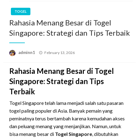
TOGEL
Rahasia Menang Besar di Togel
Singapore: Strategi dan Tips Terbaik
Posted
adminn1
February 13, 2026
on
Rahasia Menang Besar di Togel
Singapore: Strategi dan Tips
Terbaik
Togel Singapore telah lama menjadi salah satu pasaran
togel paling populer di Asia. Banyak pemain yang
peminatnya terus bertambah karena kemudahan akses
dan peluang menang yang menjanjikan. Namun, untuk
bisa menang besar di
Togel Singapore
, dibutuhkan