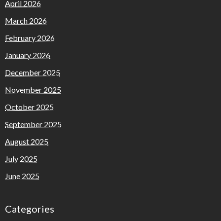
April 2026
March 2026
February 2026
January 2026
December 2025
November 2025
October 2025
September 2025
August 2025
July 2025
June 2025
Categories