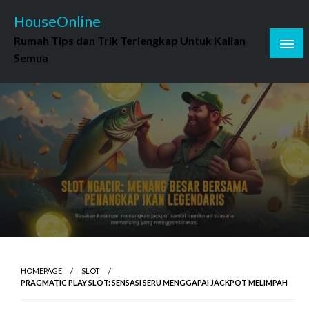
Skip
HouseOnline
to
Rumah Tips dan Trik Terlengkap Untuk Kalian
content
Semua
HOMEPAGE
SLOT
PRAGMATIC PLAY SLOT: SENSASI SERU MENGGAPAI JACKPOT MELIMPAH