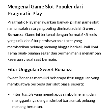
Mengenal Game Slot Populer dari
Pragmatic Play
Pragmatic Play menawarkan banyak pilihan game slot,
namun salah satu yang paling diminati adalah
Sweet
Bonanza
. Game ini terkenal dengan format 6×5 reels
yang unik dan fitur pembayaran cluster yang
memberikan peluang menang hingga berkali-kali lipat.
Tema buah-buahan segar dan permen manis menambah
keseruan visual saat bermain.
Fitur Unggulan Sweet Bonanza
Sweet Bonanza memiliki beberapa fitur unggulan yang
membuatnya berbeda dari slot biasa, seperti:
Fitur
Tumble
yang menghapus simbol menang dan
menggantinya dengan simbol baru untuk peluang
menang beruntun.