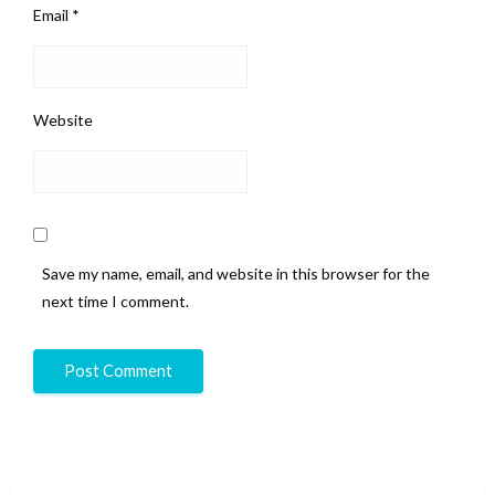
Email
*
Website
Save my name, email, and website in this browser for the
next time I comment.