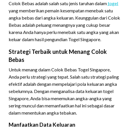
Colok Bebas adalah salah satu jenis taruhan dalam
togel
yang memberikan pemain kesempatan menebak satu
angka bebas dari angka keluaran. Keunggulan dari Colok
Bebas adalah peluang menangnya yang cukup besar
karena Anda hanya perlu menebak satu angka yang akan
keluar dalam hasil pengundian Togel Singapore.
Strategi Terbaik untuk Menang Colok
Bebas
Untuk menang dalam Colok Bebas Togel Singapore,
Anda perlu strategi yang tepat. Salah satu strategi paling
efektif adalah dengan mempelajari pola keluaran angka
sebelumnya. Dengan menganalisa data keluaran togel
Singapore, Anda bisa menemukan angka-angka yang
sering muncul dan memanfaatkan hal ini sebagai dasar
dalam menentukan angka tebakan.
Manfaatkan Data Keluaran