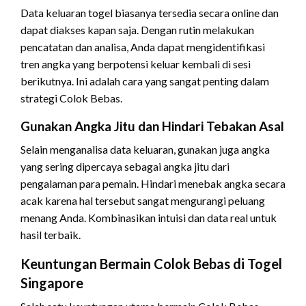
Data keluaran togel biasanya tersedia secara online dan
dapat diakses kapan saja. Dengan rutin melakukan
pencatatan dan analisa, Anda dapat mengidentifikasi
tren angka yang berpotensi keluar kembali di sesi
berikutnya. Ini adalah cara yang sangat penting dalam
strategi Colok Bebas.
Gunakan Angka Jitu dan Hindari Tebakan Asal
Selain menganalisa data keluaran, gunakan juga angka
yang sering dipercaya sebagai angka jitu dari
pengalaman para pemain. Hindari menebak angka secara
acak karena hal tersebut sangat mengurangi peluang
menang Anda. Kombinasikan intuisi dan data real untuk
hasil terbaik.
Keuntungan Bermain Colok Bebas di Togel
Singapore