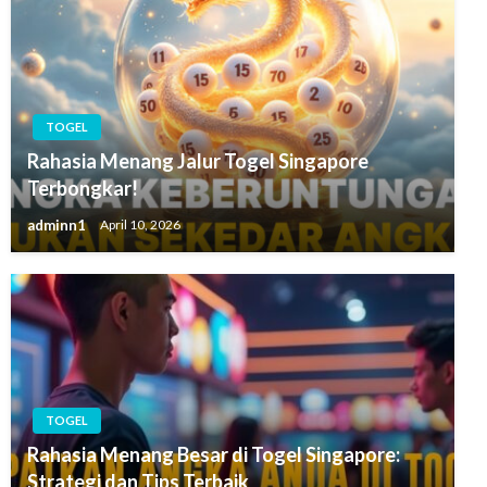
TOGEL
Rahasia Menang Jalur Togel Singapore
Terbongkar!
adminn1
April 10, 2026
TOGEL
Rahasia Menang Besar di Togel Singapore:
Strategi dan Tips Terbaik