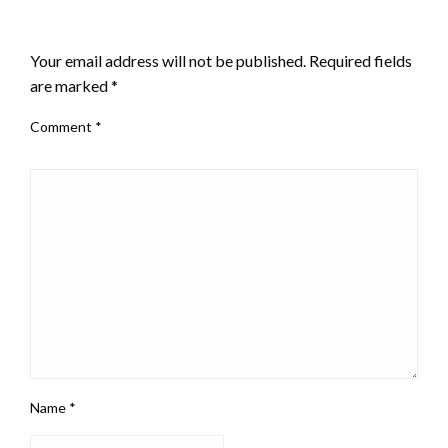
LEAVE A RESPONSE
Your email address will not be published.
Required fields
are marked
*
Comment
*
Name
*