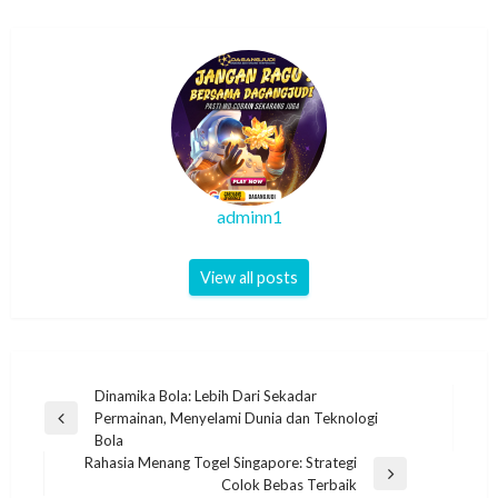
adminn1
View all posts
Post
Dinamika Bola: Lebih Dari Sekadar
Permainan, Menyelami Dunia dan Teknologi
navigation
Previous
Bola
Post
Rahasia Menang Togel Singapore: Strategi
Next
Colok Bebas Terbaik