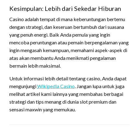
Kesimpulan: Lebih dari Sekedar Hiburan
Casino adalah tempat di mana keberuntungan bertemu
dengan strategi, dan keseruan bertumbuh dari suasana
yang penuh energi. Baik Anda pemula yang ingin
mencoba peruntungan atau pemain berpengalaman yang
ingin mengasah kemampuan, memahami aspek-aspek di
atas akan membantu Anda menikmati pengalaman
bermain lebih maksimal.
Untuk informasi lebih detail tentang casino, Anda dapat
mengunjungi
Wikipedia Casino
. Jangan lupa untuk juga
melihat artikel kami lainnya yang membahas berbagai
strategi dan tips menang di dunia slot premium dan
sensasi maxwin yang memukau.