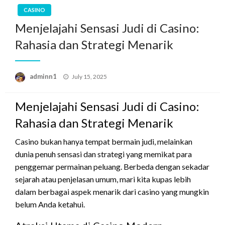
CASINO
Menjelajahi Sensasi Judi di Casino:
Rahasia dan Strategi Menarik
Posted
adminn1
July 15, 2025
on
Menjelajahi Sensasi Judi di Casino:
Rahasia dan Strategi Menarik
Casino bukan hanya tempat bermain judi, melainkan
dunia penuh sensasi dan strategi yang memikat para
penggemar permainan peluang. Berbeda dengan sekadar
sejarah atau penjelasan umum, mari kita kupas lebih
dalam berbagai aspek menarik dari casino yang mungkin
belum Anda ketahui.