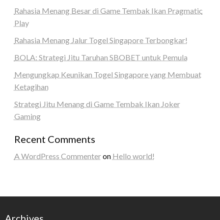
Rahasia Menang Besar di Game Tembak Ikan Pragmatic
Play
Rahasia Menang Jalur Togel Singapore Terbongkar!
BOLA: Strategi Jitu Taruhan SBOBET untuk Pemula
Mengungkap Keunikan Togel Singapore yang Membuat
Ketagihan
Strategi Jitu Menang di Game Tembak Ikan Joker
Gaming
Recent Comments
A WordPress Commenter
on
Hello world!
Archives