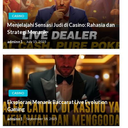
CASINO
Menjelajahi Sensasi Judi di Casino: Rahasia dan
Strategi Menarik
adminn1
July 15, 2025
CASINO
Eksplorasi Menarik Baccarat Live Evolution
Gaming
adminn1
September 18, 2025