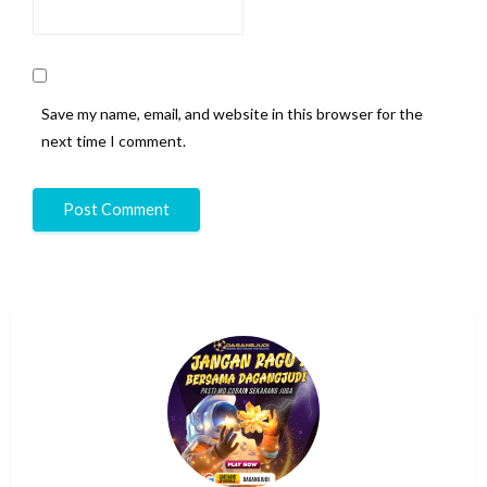
Save my name, email, and website in this browser for the
next time I comment.