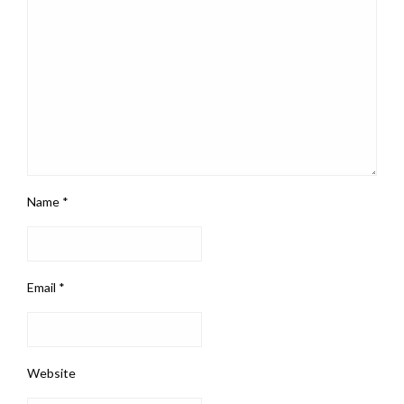
Name
*
Email
*
Website