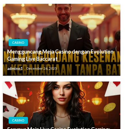
CASINO
Mengguncang Meja Casino dengan Evolution
Gaming Live Baccarat
adminn1
December 26, 2025
CASINO