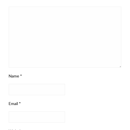
Name
*
Email
*