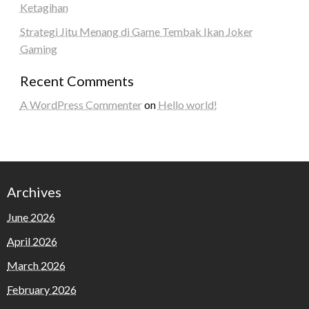
Ketagihan
Strategi Jitu Menang di Game Tembak Ikan Joker
Gaming
Recent Comments
A WordPress Commenter
on
Hello world!
Archives
June 2026
April 2026
March 2026
February 2026