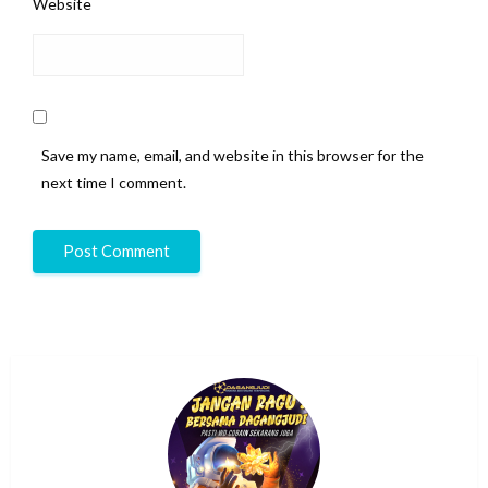
Website
Save my name, email, and website in this browser for the
next time I comment.