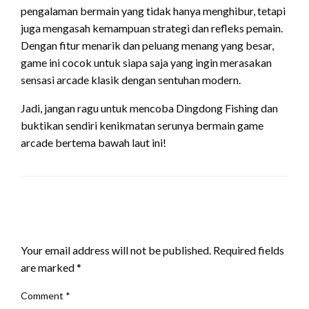
pengalaman bermain yang tidak hanya menghibur, tetapi
juga mengasah kemampuan strategi dan refleks pemain.
Dengan fitur menarik dan peluang menang yang besar,
game ini cocok untuk siapa saja yang ingin merasakan
sensasi arcade klasik dengan sentuhan modern.
Jadi, jangan ragu untuk mencoba Dingdong Fishing dan
buktikan sendiri kenikmatan serunya bermain game
arcade bertema bawah laut ini!
LEAVE A RESPONSE
Your email address will not be published.
Required fields
are marked
*
Comment
*