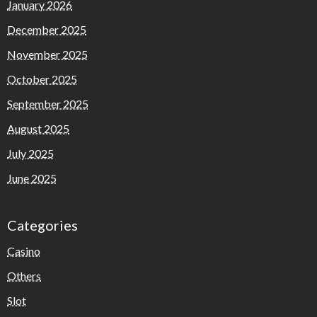
January 2026
December 2025
November 2025
October 2025
September 2025
August 2025
July 2025
June 2025
Categories
Casino
Others
Slot