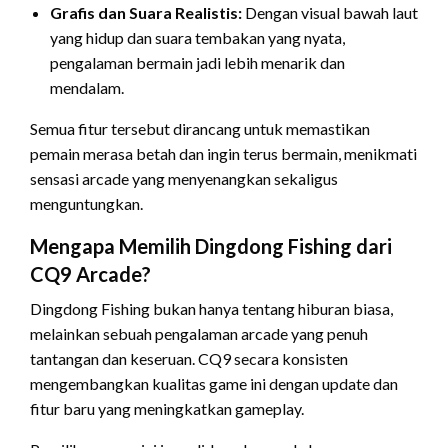
Grafis dan Suara Realistis:
Dengan visual bawah laut
yang hidup dan suara tembakan yang nyata,
pengalaman bermain jadi lebih menarik dan
mendalam.
Semua fitur tersebut dirancang untuk memastikan
pemain merasa betah dan ingin terus bermain, menikmati
sensasi arcade yang menyenangkan sekaligus
menguntungkan.
Mengapa Memilih Dingdong Fishing dari
CQ9 Arcade?
Dingdong Fishing bukan hanya tentang hiburan biasa,
melainkan sebuah pengalaman arcade yang penuh
tantangan dan keseruan. CQ9 secara konsisten
mengembangkan kualitas game ini dengan update dan
fitur baru yang meningkatkan gameplay.