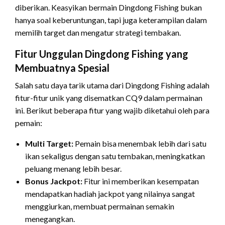
diberikan. Keasyikan bermain Dingdong Fishing bukan
hanya soal keberuntungan, tapi juga keterampilan dalam
memilih target dan mengatur strategi tembakan.
Fitur Unggulan Dingdong Fishing yang
Membuatnya Spesial
Salah satu daya tarik utama dari Dingdong Fishing adalah
fitur-fitur unik yang disematkan CQ9 dalam permainan
ini. Berikut beberapa fitur yang wajib diketahui oleh para
pemain:
Multi Target:
Pemain bisa menembak lebih dari satu
ikan sekaligus dengan satu tembakan, meningkatkan
peluang menang lebih besar.
Bonus Jackpot:
Fitur ini memberikan kesempatan
mendapatkan hadiah jackpot yang nilainya sangat
menggiurkan, membuat permainan semakin
menegangkan.