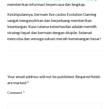
memberikan informasi terpercaya dan lengkap.
Kesimpulannya, bermain live casino Evolution Gaming
sangat mengasyikkan dan berpeluang memberikan
keuntungan. Kunci utama keberhasilan adalah memilih
strategi tepat dan bermain dengan disiplin. Selamat
mencoba dan semoga sukses meraih kemenangan besar!
LEAVE A RESPONSE
Your email address will not be published.
Required fields
are marked
*
Comment
*