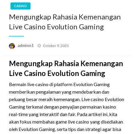
CASINO
Mengungkap Rahasia Kemenangan
Live Casino Evolution Gaming
Posted
adminn1
October 9, 2025
on
Mengungkap Rahasia Kemenangan
Live Casino Evolution Gaming
Bermain live casino di platform Evolution Gaming
memberikan pengalaman yang mendebarkan dan
peluang besar meraih kemenangan. Live casino Evolution
Gaming terkenal dengan penyajian permainan kasino
real-time yang interaktif dan fair. Pada artikel ini, kita
akan fokus membahas game live casino yang disediakan
oleh Evolution Gaming, serta tips dan strategi agar bisa