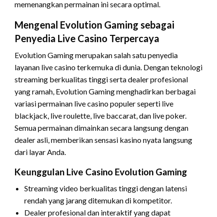
memenangkan permainan ini secara optimal.
Mengenal Evolution Gaming sebagai
Penyedia Live Casino Terpercaya
Evolution Gaming merupakan salah satu penyedia
layanan live casino terkemuka di dunia. Dengan teknologi
streaming berkualitas tinggi serta dealer profesional
yang ramah, Evolution Gaming menghadirkan berbagai
variasi permainan live casino populer seperti live
blackjack, live roulette, live baccarat, dan live poker.
Semua permainan dimainkan secara langsung dengan
dealer asli, memberikan sensasi kasino nyata langsung
dari layar Anda.
Keunggulan Live Casino Evolution Gaming
Streaming video berkualitas tinggi dengan latensi
rendah yang jarang ditemukan di kompetitor.
Dealer profesional dan interaktif yang dapat