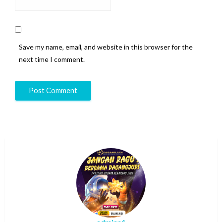
Save my name, email, and website in this browser for the
next time I comment.