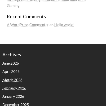
Gaming
Recent Comments
A WordPress Commenter
on
Hello world!
Archives
June 2026
April 2026
March 2026
February 2026
January 2026
December 2025