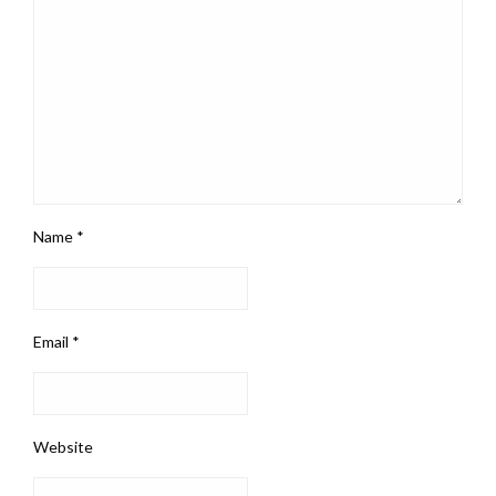
Name
*
Email
*
Website