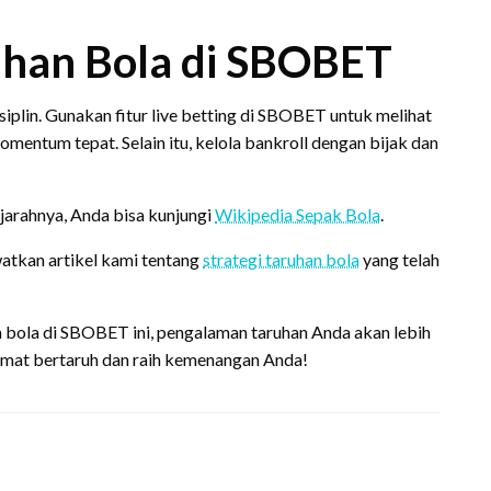
uhan Bola di SBOBET
iplin. Gunakan fitur live betting di SBOBET untuk melihat
entum tepat. Selain itu, kelola bankroll dengan bijak dan
jarahnya, Anda bisa kunjungi
Wikipedia Sepak Bola
.
ewatkan artikel kami tentang
strategi taruhan bola
yang telah
ola di SBOBET ini, pengalaman taruhan Anda akan lebih
amat bertaruh dan raih kemenangan Anda!