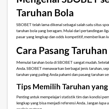
Taruhan Bola
SBOBET telah lama dikenal sebagai salah satu situs sp
taruhan bola yang beragam. Mulai dari pertandingan li
pasar yang lengkap dan odds kompetitif, memberikan k
Cara Pasang Taruhan
Memulai taruhan bola di SBOBET sangat mudah. Setelah m
Anda. SBOBET menawarkan berbagai jenis taruhan, sepert
taruhan yang paling Anda pahami dan pasang taruhan se
Tips Memilih Taruhan yang
Penting untuk mempelajari statistik tim dan kondisi 
lengkap yang bisa menjadi referensi Anda. Jangan lupa
analisis matang.