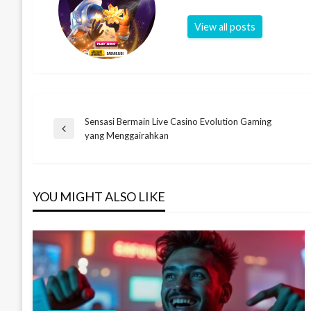
View all posts
Sensasi Bermain Live Casino Evolution Gaming
Post
Previous
yang Menggairahkan
Post
navigation
YOU MIGHT ALSO LIKE