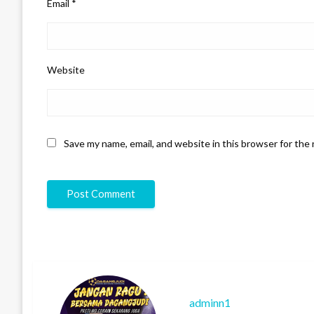
Email
*
Website
Save my name, email, and website in this browser for the
adminn1