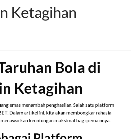
n Ketagihan
Taruhan Bola di
in Ketagihan
luang emas menambah penghasilan. Salah satu platform
ET. Dalam artikel ini, kita akan membongkar rahasia
us menawarkan keuntungan maksimal bagi pemainnya.
bagai Platform