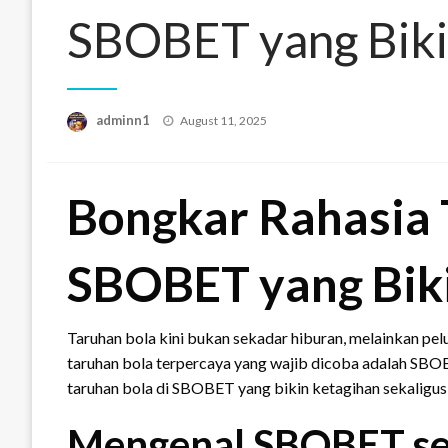
SBOBET yang Biki
Posted
adminn1
August 11, 2025
on
Bongkar Rahasia 
SBOBET yang Bik
Taruhan bola kini bukan sekadar hiburan, melainkan pe
taruhan bola terpercaya yang wajib dicoba adalah SBOB
taruhan bola di SBOBET yang bikin ketagihan sekalig
Mengenal SBOBET se