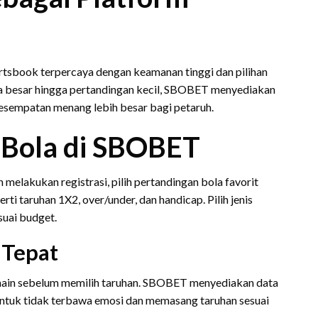
ortsbook terpercaya dengan keamanan tinggi dan pilihan
ga besar hingga pertandingan kecil, SBOBET menyediakan
esempatan menang lebih besar bagi petaruh.
 Bola di SBOBET
elakukan registrasi, pilih pertandingan bola favorit
i taruhan 1X2, over/under, dan handicap. Pilih jenis
suai budget.
 Tepat
pemain sebelum memilih taruhan. SBOBET menyediakan data
 untuk tidak terbawa emosi dan memasang taruhan sesuai