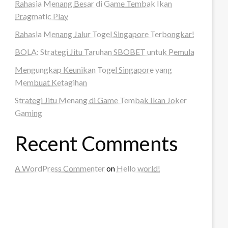
Rahasia Menang Besar di Game Tembak Ikan
Pragmatic Play
Rahasia Menang Jalur Togel Singapore Terbongkar!
BOLA: Strategi Jitu Taruhan SBOBET untuk Pemula
Mengungkap Keunikan Togel Singapore yang
Membuat Ketagihan
Strategi Jitu Menang di Game Tembak Ikan Joker
Gaming
Recent Comments
A WordPress Commenter
on
Hello world!