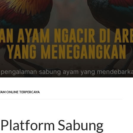
YAM ONLINE TERPERCAYA
Platform Sabung