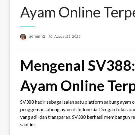
Ayam Online Terp
Posted
adminn1
August 23, 2025
on
Mengenal SV388:
Ayam Online Ter
SV388 hadir sebagai salah satu platform sabung ayam on
penggemar sabung ayam di Indonesia. Dengan fokus pada
yang adil dan transparan, SV388 berhasil membangun re
saat ini.