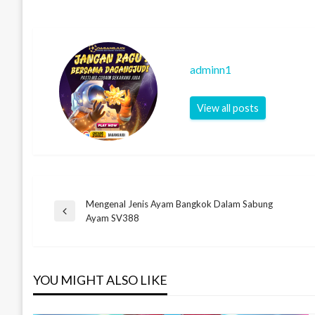
adminn1
View all posts
Mengenal Jenis Ayam Bangkok Dalam Sabung
Post
Previous
Ayam SV388
Post
navigation
YOU MIGHT ALSO LIKE