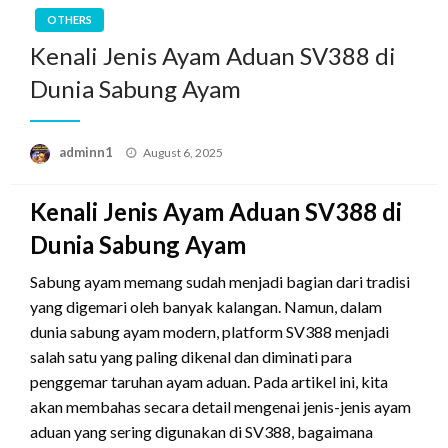
OTHERS
Kenali Jenis Ayam Aduan SV388 di
Dunia Sabung Ayam
Posted
adminn1
August 6, 2025
on
Kenali Jenis Ayam Aduan SV388 di
Dunia Sabung Ayam
Sabung ayam memang sudah menjadi bagian dari tradisi
yang digemari oleh banyak kalangan. Namun, dalam
dunia sabung ayam modern, platform SV388 menjadi
salah satu yang paling dikenal dan diminati para
penggemar taruhan ayam aduan. Pada artikel ini, kita
akan membahas secara detail mengenai jenis-jenis ayam
aduan yang sering digunakan di SV388, bagaimana