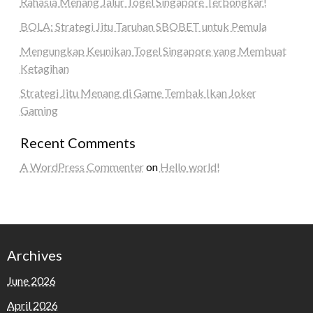
Rahasia Menang Jalur Togel Singapore Terbongkar!
BOLA: Strategi Jitu Taruhan SBOBET untuk Pemula
Mengungkap Keunikan Togel Singapore yang Membuat
Ketagihan
Strategi Jitu Menang di Game Tembak Ikan Joker
Gaming
Recent Comments
A WordPress Commenter
on
Hello world!
Archives
June 2026
April 2026