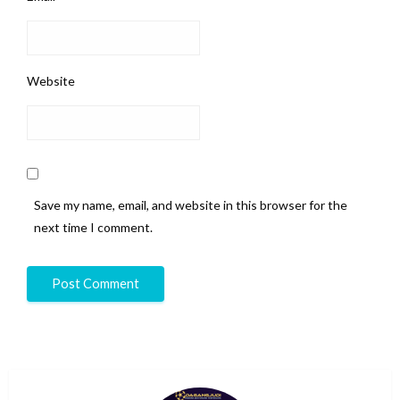
Website
Save my name, email, and website in this browser for the
next time I comment.