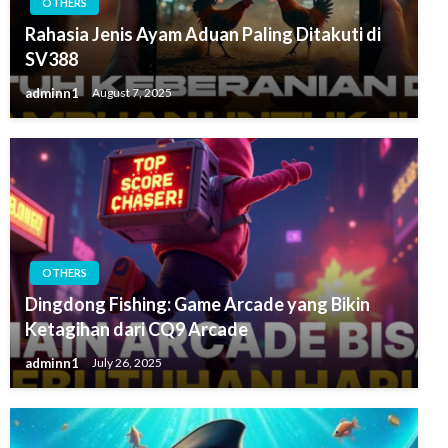
OTHERS
Rahasia Jenis Ayam Aduan Paling Ditakuti di
SV388
adminn1
August 7, 2025
OTHERS
Dingdong Fishing: Game Arcade yang Bikin
Ketagihan dari CQ9 Arcade
adminn1
July 26, 2025