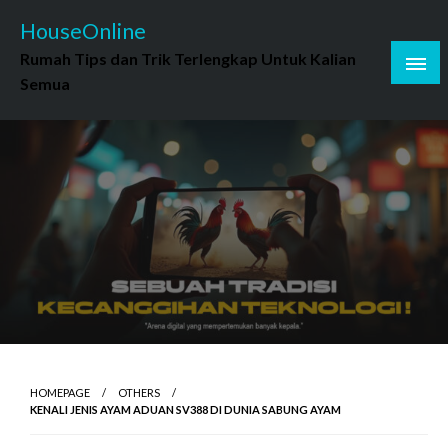
Skip
HouseOnline
to
Rumah Tips dan Trik Terlengkap Untuk Kalian
content
Semua
HOMEPAGE
OTHERS
KENALI JENIS AYAM ADUAN SV388 DI DUNIA SABUNG AYAM