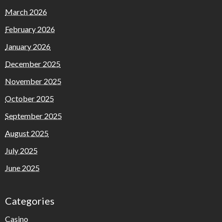
March 2026
February 2026
January 2026
December 2025
November 2025
October 2025
September 2025
August 2025
July 2025
June 2025
Categories
Casino