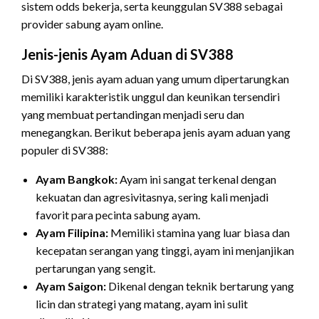
sistem odds bekerja, serta keunggulan SV388 sebagai
provider sabung ayam online.
Jenis-jenis Ayam Aduan di SV388
Di SV388, jenis ayam aduan yang umum dipertarungkan
memiliki karakteristik unggul dan keunikan tersendiri
yang membuat pertandingan menjadi seru dan
menegangkan. Berikut beberapa jenis ayam aduan yang
populer di SV388:
Ayam Bangkok:
Ayam ini sangat terkenal dengan
kekuatan dan agresivitasnya, sering kali menjadi
favorit para pecinta sabung ayam.
Ayam Filipina:
Memiliki stamina yang luar biasa dan
kecepatan serangan yang tinggi, ayam ini menjanjikan
pertarungan yang sengit.
Ayam Saigon:
Dikenal dengan teknik bertarung yang
licin dan strategi yang matang, ayam ini sulit