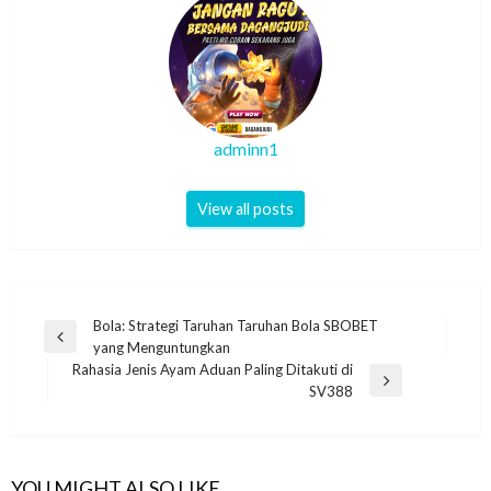
adminn1
View all posts
Post
Bola: Strategi Taruhan Taruhan Bola SBOBET
Previous
yang Menguntungkan
navigation
Post
Rahasia Jenis Ayam Aduan Paling Ditakuti di
Next
SV388
Post
YOU MIGHT ALSO LIKE