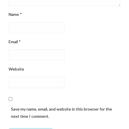
Name
*
Email
*
Website
Save my name, email, and website in this browser for the
next time I comment.