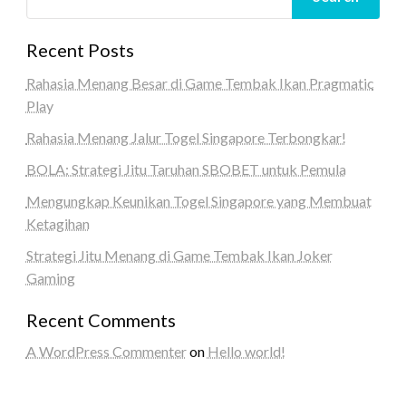
Recent Posts
Rahasia Menang Besar di Game Tembak Ikan Pragmatic
Play
Rahasia Menang Jalur Togel Singapore Terbongkar!
BOLA: Strategi Jitu Taruhan SBOBET untuk Pemula
Mengungkap Keunikan Togel Singapore yang Membuat
Ketagihan
Strategi Jitu Menang di Game Tembak Ikan Joker
Gaming
Recent Comments
A WordPress Commenter
on
Hello world!