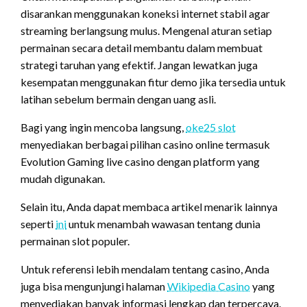
disarankan menggunakan koneksi internet stabil agar
streaming berlangsung mulus. Mengenal aturan setiap
permainan secara detail membantu dalam membuat
strategi taruhan yang efektif. Jangan lewatkan juga
kesempatan menggunakan fitur demo jika tersedia untuk
latihan sebelum bermain dengan uang asli.
Bagi yang ingin mencoba langsung,
oke25 slot
menyediakan berbagai pilihan casino online termasuk
Evolution Gaming live casino dengan platform yang
mudah digunakan.
Selain itu, Anda dapat membaca artikel menarik lainnya
seperti
ini
untuk menambah wawasan tentang dunia
permainan slot populer.
Untuk referensi lebih mendalam tentang casino, Anda
juga bisa mengunjungi halaman
Wikipedia Casino
yang
menyediakan banyak informasi lengkap dan terpercaya.