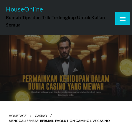
Skip
HouseOnline
to
Rumah Tips dan Trik Terlengkap Untuk Kalian
content
Semua
HOMEPAGE
CASINO
MENGGALI SENSASI BERMAIN EVOLUTION GAMING LIVE CASINO