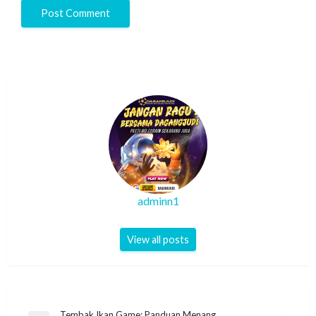
adminn1
View all posts
Tembak Ikan Game: Panduan Menang