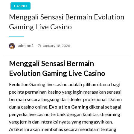
CASINO
Menggali Sensasi Bermain Evolution
Gaming Live Casino
Posted
adminn1
January 18, 2026
on
Menggali Sensasi Bermain
Evolution Gaming Live Casino
Evolution Gaming live casino adalah pilihan utama bagi
pecinta permainan kasino yang ingin merasakan sensasi
bermain secara langsung dari dealer profesional. Dalam
dunia casino online,
Evolution Gaming
dikenal sebagai
penyedia live casino terbaik dengan kualitas streaming
yang jernih dan interaksi nyata yang mengasyikkan.
Artikel ini akan membahas secara mendalam tentang