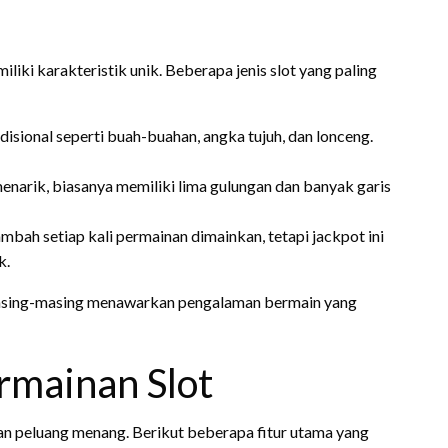
liki karakteristik unik. Beberapa jenis slot yang paling
adisional seperti buah-buahan, angka tujuh, dan lonceng.
menarik, biasanya memiliki lima gulungan dan banyak garis
mbah setiap kali permainan dimainkan, tetapi jackpot ini
k.
, masing-masing menawarkan pengalaman bermain yang
rmainan Slot
dan peluang menang. Berikut beberapa fitur utama yang