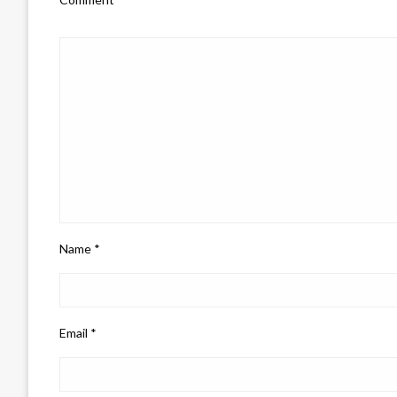
Name
*
Email
*