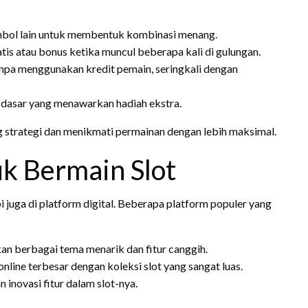
mbol lain untuk membentuk kombinasi menang.
tis atau bonus ketika muncul beberapa kali di gulungan.
npa menggunakan kredit pemain, seringkali dengan
n dasar yang menawarkan hadiah ekstra.
 strategi dan menikmati permainan dengan lebih maksimal.
uk Bermain Slot
api juga di platform digital. Beberapa platform populer yang
an berbagai tema menarik dan fitur canggih.
nline terbesar dengan koleksi slot yang sangat luas.
n inovasi fitur dalam slot-nya.