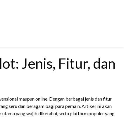
t: Jenis, Fitur, dan
vensional maupun online. Dengan berbagai jenis dan fitur
ng seru dan beragam bagi para pemain. Artikel ini akan
r utama yang wajib diketahui, serta platform populer yang