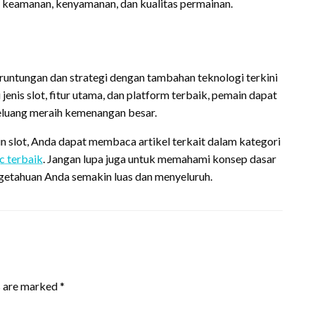
 keamanan, kenyamanan, dan kualitas permainan.
untungan dan strategi dengan tambahan teknologi terkini
s slot, fitur utama, dan platform terbaik, pemain dapat
luang meraih kemenangan besar.
ain slot, Anda dapat membaca artikel terkait dalam kategori
c terbaik
. Jangan lupa juga untuk memahami konsep dasar
getahuan Anda semakin luas dan menyeluruh.
s are marked
*