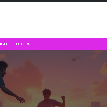
OGEL
OTHERS